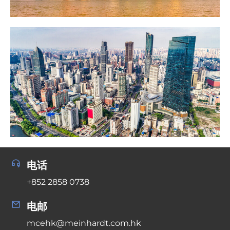
电话
+852 2858 0738
电邮
mcehk@meinhardt.com.hk