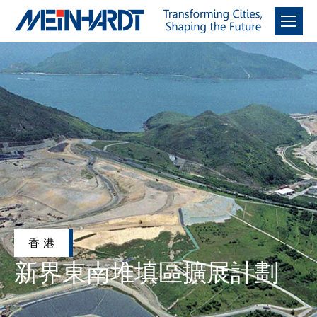
香港
新界東南堆填區擴展計劃